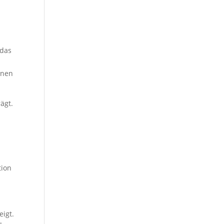
 das
onen
ägt.
tion
eigt.