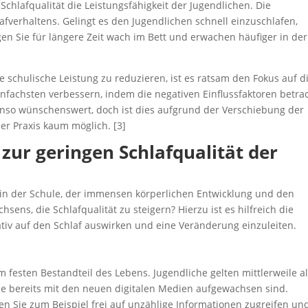
 Schlafqualität die Leistungsfähigkeit der Jugendlichen. Die
lafverhaltens. Gelingt es den Jugendlichen schnell einzuschlafen,
gen Sie für längere Zeit wach im Bett und erwachen häufiger in der
e schulische Leistung zu reduzieren, ist es ratsam den Fokus auf d
einfachsten verbessern, indem die negativen Einflussfaktoren betra
enso wünschenswert, doch ist dies aufgrund der Verschiebung der
r Praxis kaum möglich. [3]
zur geringen Schlafqualität der
s in der Schule, der immensen körperlichen Entwicklung und den
ns, die Schlafqualität zu steigern? Hierzu ist es hilfreich die
ativ auf den Schlaf auswirken und eine Veränderung einzuleiten.
festen Bestandteil des Lebens. Jugendliche gelten mittlerweile a
iese bereits mit den neuen digitalen Medien aufgewachsen sind.
en Sie zum Beispiel frei auf unzählige Informationen zugreifen un