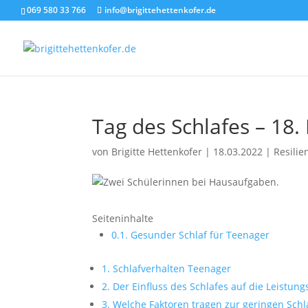
069 580 33 766
info@brigittehettenkofer.de
Tag des Schlafes – 18.
von
Brigitte Hettenkofer
|
18.03.2022
|
Resilie
Seiteninhalte
0.1.
Gesunder Schlaf für Teenager
1.
Schlafverhalten Teenager
2.
Der Einfluss des Schlafes auf die Leistung
3.
Welche Faktoren tragen zur geringen Schla