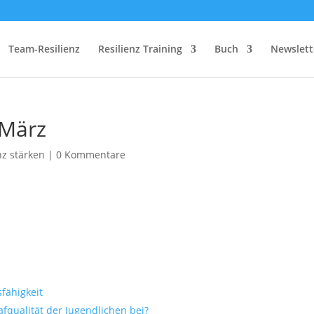
Team-Resilienz
Resilienz Training
Buch
Newslett
 März
nz stärken
|
0 Kommentare
sfähigkeit
fqualität der Jugendlichen bei?