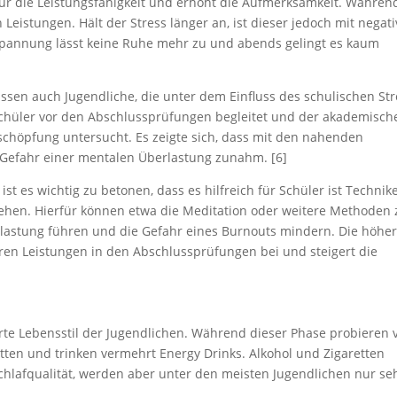
 für die Leistungsfähigkeit und erhöht die Aufmerksamkeit. Währen
 Leistungen. Hält der Stress länger an, ist dieser jedoch mit negat
pannung lässt keine Ruhe mehr zu und abends gelingt es kaum
ssen auch Jugendliche, die unter dem Einfluss des schulischen Str
Schüler vor den Abschlussprüfungen begleitet und der akademisch
Erschöpfung untersucht. Es zeigte sich, dass mit den nahenden
 Gefahr einer mentalen Überlastung zunahm. [6]
t es wichtig zu betonen, dass es hilfreich für Schüler ist Technik
ehen. Hierfür können etwa die Meditation oder weitere Methoden 
elastung führen und die Gefahr eines Burnouts mindern. Die höhe
seren Leistungen in den Abschlussprüfungen bei und steigert die
rte Lebensstil der Jugendlichen. Während dieser Phase probieren v
tten und trinken vermehrt Energy Drinks. Alkohol und Zigaretten
 Schlafqualität, werden aber unter den meisten Jugendlichen nur se