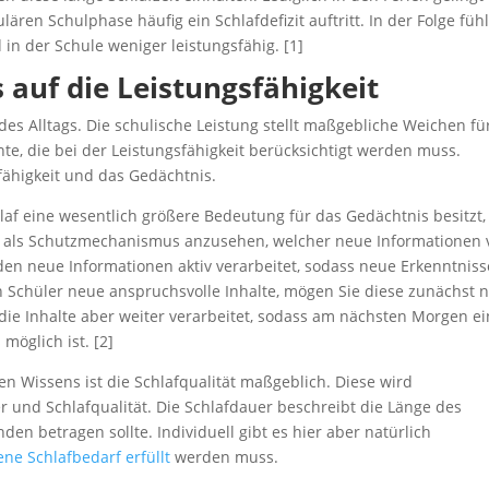
ren Schulphase häufig ein Schlafdefizit auftritt. In der Folge füh
in der Schule weniger leistungsfähig. [1]
s auf die Leistungsfähigkeit
 des Alltags. Die schulische Leistung stellt maßgebliche Weichen fü
te, die bei der Leistungsfähigkeit berücksichtigt werden muss.
fähigkeit und das Gedächtnis.
af eine wesentlich größere Bedeutung für das Gedächtnis besitzt, 
r als Schutzmechanismus anzusehen, welcher neue Informationen 
den neue Informationen aktiv verarbeitet, sodass neue Erkenntniss
n Schüler neue anspruchsvolle Inhalte, mögen Sie diese zunächst 
die Inhalte aber weiter verarbeitet, sodass am nächsten Morgen e
öglich ist. [2]
n Wissens ist die Schlafqualität maßgeblich. Diese wird
er und Schlafqualität. Die Schlafdauer beschreibt die Länge des
den betragen sollte. Individuell gibt es hier aber natürlich
ene Schlafbedarf erfüllt
werden muss.