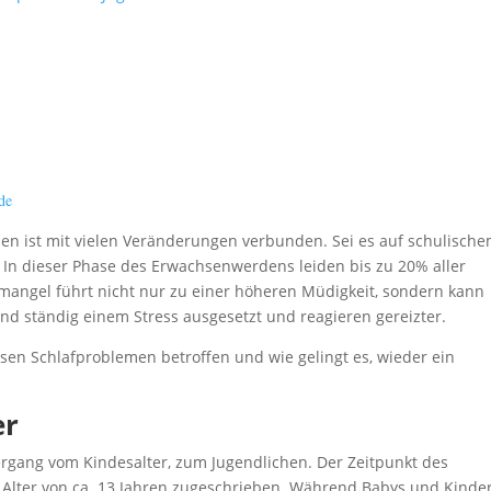
de
en ist mit vielen Veränderungen verbunden. Sei es auf schulisch
In dieser Phase des Erwachsenwerdens leiden bis zu 20% aller
fmangel führt nicht nur zu einer höheren Müdigkeit, sondern kann
ind ständig einem Stress ausgesetzt und reagieren gereizter.
sen Schlafproblemen betroffen und wie gelingt es, wieder ein
er
bergang vom Kindesalter, zum Jugendlichen. Der Zeitpunkt des
m Alter von ca. 13 Jahren zugeschrieben. Während Babys und Kinde