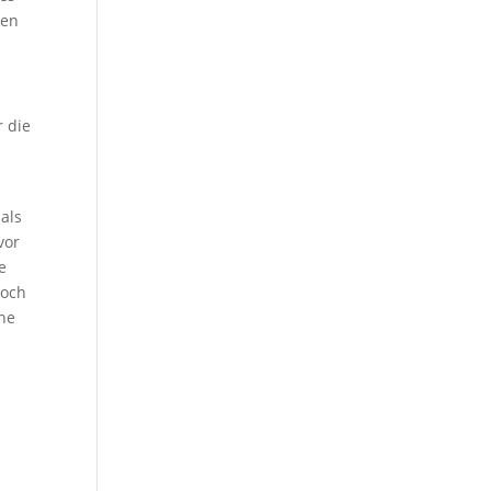
len
r die
als
vor
e
noch
ine