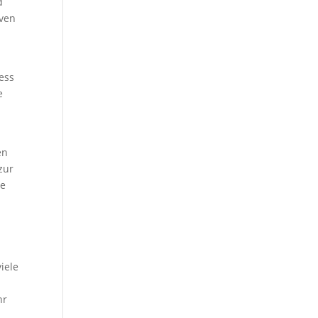
d
iven
ess
e
en
zur
re
iele
hr