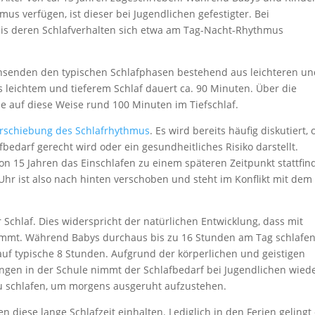
s verfügen, ist dieser bei Jugendlichen gefestigter. Bei
bis deren Schlafverhalten sich etwa am Tag-Nacht-Rhythmus
hsenden den typischen Schlafphasen bestehend aus leichteren u
s leichtem und tieferem Schlaf dauert ca. 90 Minuten. Über die
 auf diese Weise rund 100 Minuten im Tiefschlaf.
rschiebung des Schlafrhythmus
. Es wird bereits häufig diskutiert, 
edarf gerecht wird oder ein gesundheitliches Risiko darstellt.
von 15 Jahren das Einschlafen zu einem späteren Zeitpunkt stattfin
Uhr ist also nach hinten verschoben und steht im Konflikt mit dem
 Schlaf. Dies widerspricht der natürlichen Entwicklung, dass mit
nimmt. Während Babys durchaus bis zu 16 Stunden am Tag schlafen
 auf typische 8 Stunden. Aufgrund der körperlichen und geistigen
ngen in der Schule nimmt der Schlafbedarf bei Jugendlichen wied
zu schlafen, um morgens ausgeruht aufzustehen.
ten diese lange Schlafzeit einhalten. Lediglich in den Ferien gelingt