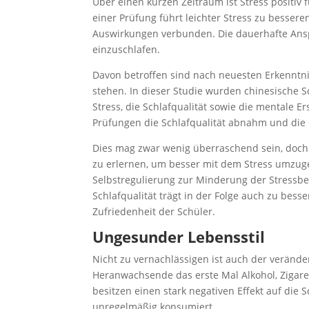
Über einen kurzen Zeitraum ist Stress positiv
einer Prüfung führt leichter Stress zu besseren
Auswirkungen verbunden. Die dauerhafte Ans
einzuschlafen.
Davon betroffen sind nach neuesten Erkenntni
stehen. In dieser Studie wurden chinesische 
Stress, die Schlafqualität sowie die mentale 
Prüfungen die Schlafqualität abnahm und die
Dies mag zwar wenig überraschend sein, doch is
zu erlernen, um besser mit dem Stress umzug
Selbstregulierung zur Minderung der Stressb
Schlafqualität trägt in der Folge auch zu bes
Zufriedenheit der Schüler.
Ungesunder Lebensstil
Nicht zu vernachlässigen ist auch der verände
Heranwachsende das erste Mal Alkohol, Zigare
besitzen einen stark negativen Effekt auf die
unregelmäßig konsumiert.