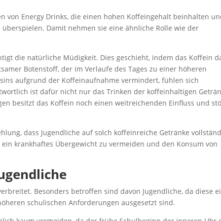
nken von Energy Drinks, die einen hohen Koffeingehalt beinhalten u
 überspielen. Damit nehmen sie eine ähnliche Rolle wie der
tigt die natürliche Müdigkeit. Dies geschieht, indem das Koffein d
tsamer Botenstoff, der im Verlaufe des Tages zu einer höheren
sins aufgrund der Koffeinaufnahme vermindert, fühlen sich
rtlich ist dafür nicht nur das Trinken der koffeinhaltigen Geträ
 besitzt das Koffein noch einen weitreichenden Einfluss und stö
hlung, dass Jugendliche auf solch koffeinreiche Getränke vollständ
rlich ein krankhaftes Übergewicht zu vermeiden und den Konsum von
Jugendliche
verbreitet. Besonders betroffen sind davon Jugendliche, da diese e
höheren schulischen Anforderungen ausgesetzt sind.
einlich kaum vermeiden, da der frühe Schulbeginn der inneren Uhr 