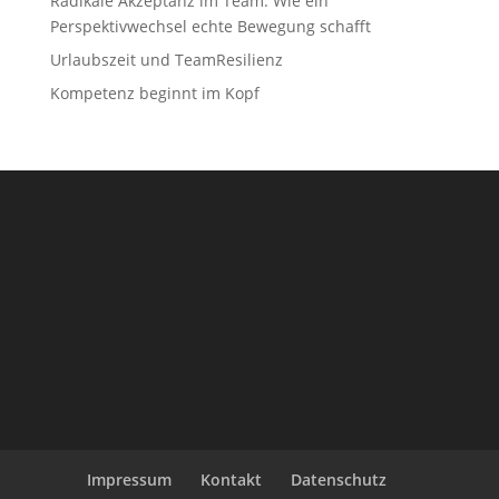
Radikale Akzeptanz im Team: Wie ein
Perspektivwechsel echte Bewegung schafft
Urlaubszeit und TeamResilienz
Kompetenz beginnt im Kopf
Impressum
Kontakt
Datenschutz