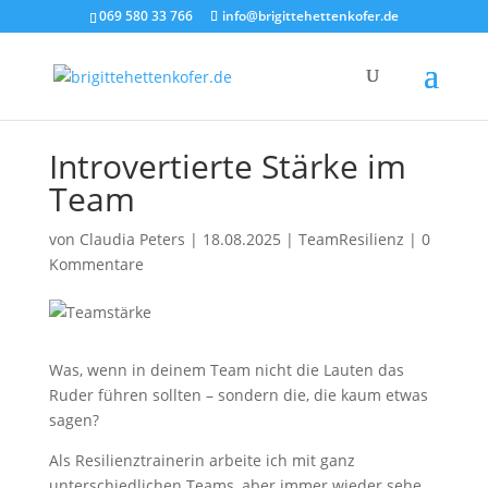
069 580 33 766
info@brigittehettenkofer.de
Introvertierte Stärke im
Team
von
Claudia Peters
|
18.08.2025
|
TeamResilienz
|
0
Kommentare
Was, wenn in deinem Team nicht die Lauten das
Ruder führen sollten – sondern die, die kaum etwas
sagen?
Als Resilienztrainerin arbeite ich mit ganz
unterschiedlichen Teams, aber immer wieder sehe