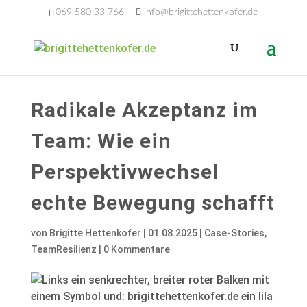
069 580 33 766
info@brigittehettenkofer.de
Radikale Akzeptanz im
Team: Wie ein
Perspektivwechsel
echte Bewegung schafft
von
Brigitte Hettenkofer
|
01.08.2025
|
Case-Stories
,
TeamResilienz
|
0 Kommentare