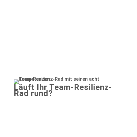
Resiliente Führung
Führung braucht Klarheit, innere Stärke und
echte Verbindung.
Im Coaching entwickeln Sie genau das – für sich
und Ihr Team.
Stärke. Vertrauen. Verbindung.
Läuft Ihr Team-Resilienz-
Rad rund?
Team-Einschätzung