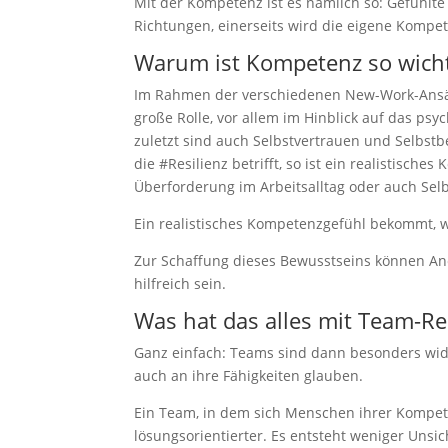
Mit der Kompetenz ist es nämlich so: Gefühlte
Richtungen, einerseits wird die eigene Kompete
Warum ist Kompetenz so wicht
Im Rahmen der verschiedenen New-Work-Ansätz
große Rolle, vor allem im Hinblick auf das p
zuletzt sind auch Selbstvertrauen und Selbs
die #Resilienz betrifft, so ist ein realistisch
Überforderung im Arbeitsalltag oder auch Selb
Ein realistisches Kompetenzgefühl bekommt, we
Zur Schaffung dieses Bewusstseins können A
hilfreich sein.
Was hat das alles mit Team-Res
Ganz einfach: Teams sind dann besonders wide
auch an ihre Fähigkeiten glauben.
Ein Team, in dem sich Menschen ihrer Kompete
lösungsorientierter. Es entsteht weniger Unsi