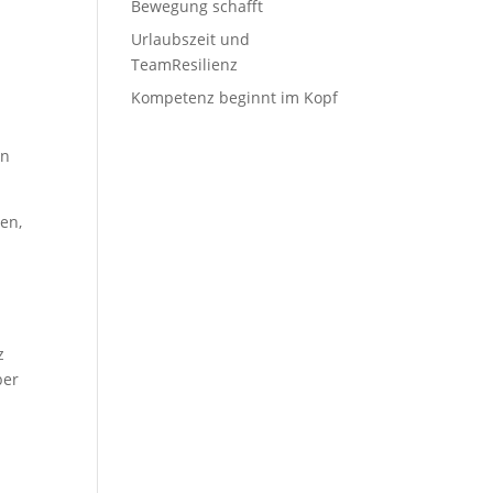
Bewegung schafft
Urlaubszeit und
TeamResilienz
Kompetenz beginnt im Kopf
nn
en,
z
ber