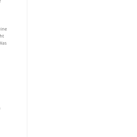
e
eine
ht
 Was
!
n