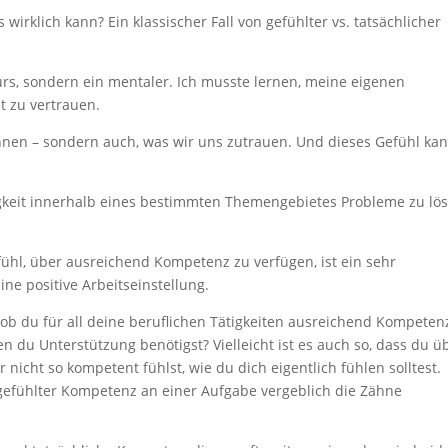
irklich kann? Ein klassischer Fall von gefühlter vs. tatsächlicher
urs, sondern ein mentaler. Ich musste lernen, meine eigenen
t zu vertrauen.
nnen – sondern auch, was wir uns zutrauen. Und dieses Gefühl ka
gkeit innerhalb eines bestimmten Themengebietes Probleme zu lös
fühl, über ausreichend Kompetenz zu verfügen, ist ein sehr
ne positive Arbeitseinstellung.
, ob du für all deine beruflichen Tätigkeiten ausreichend Kompeten
en du Unterstützung benötigst? Vielleicht ist es auch so, dass du ü
nicht so kompetent fühlst, wie du dich eigentlich fühlen solltest.
z gefühlter Kompetenz an einer Aufgabe vergeblich die Zähne