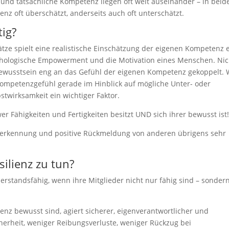
 und tatsächliche Kompetenz liegen oft weit auseinander – in beid
nz oft überschätzt, anderseits auch oft unterschätzt.
ig?
e spielt eine realistische Einschätzung der eigenen Kompetenz 
sychologische Empowerment und die Motivation eines Menschen. Nic
tbewusstsein eng an das Gefühl der eigenen Kompetenz gekoppelt.
es Kompetenzgefühl gerade im Hinblick auf mögliche Unter- oder
stwirksamkeit ein wichtiger Faktor.
r Fähigkeiten und Fertigkeiten besitzt UND sich ihrer bewusst ist
nerkennung und positive Rückmeldung von anderen übrigens sehr
ilienz zu tun?
rstandsfähig, wenn ihre Mitglieder nicht nur fähig sind – sonder
nz bewusst sind, agiert sicherer, eigenverantwortlicher und
cherheit, weniger Reibungsverluste, weniger Rückzug bei