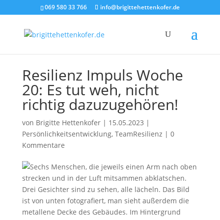
069 580 33 766
info@brigittehettenkofer.de
Resilienz Impuls Woche
20: Es tut weh, nicht
richtig dazuzugehören!
von
Brigitte Hettenkofer
|
15.05.2023
|
Persönlichkeitsentwicklung
,
TeamResilienz
|
0
Kommentare