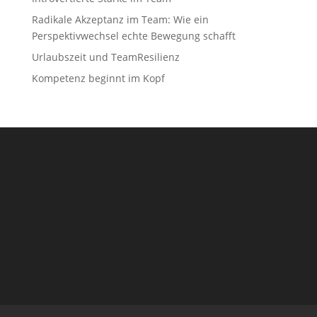
Radikale Akzeptanz im Team: Wie ein
Perspektivwechsel echte Bewegung schafft
Urlaubszeit und TeamResilienz
Kompetenz beginnt im Kopf