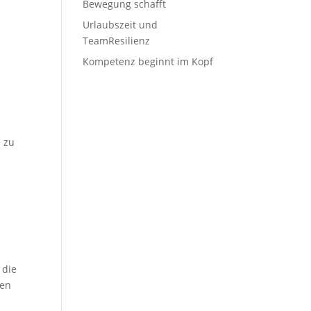
Bewegung schafft
Urlaubszeit und
TeamResilienz
Kompetenz beginnt im Kopf
i
 zu
 die
hen