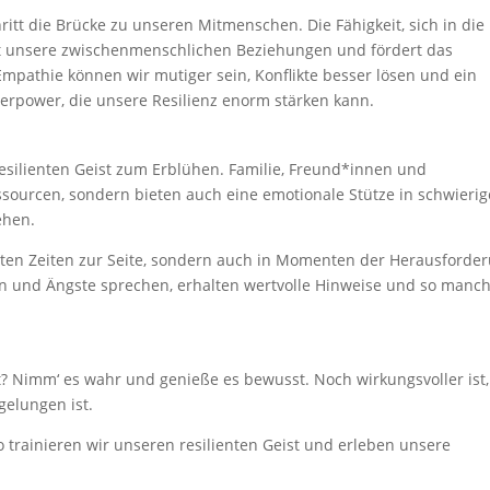
hritt die Brücke zu unseren Mitmenschen. Die Fähigkeit, sich in die
t unsere zwischenmenschlichen Beziehungen und fördert das
pathie können wir mutiger sein, Konflikte besser lösen und ein
erpower, die unsere Resilienz enorm stärken kann.
resilienten Geist zum Erblühen. Familie, Freund*innen und
ssourcen, sondern bieten auch eine emotionale Stütze in schwieri
ehen.
ten Zeiten zur Seite, sondern auch in Momenten der Herausforder
en und Ängste sprechen, erhalten wertvolle Hinweise und so manc
t? Nimm‘ es wahr und genieße es bewusst. Noch wirkungsvoller ist
 gelungen ist.
o trainieren wir unseren resilienten Geist und erleben unsere