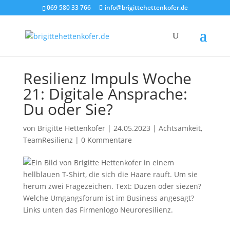
069 580 33 766
info@brigittehettenkofer.de
Resilienz Impuls Woche
21: Digitale Ansprache:
Du oder Sie?
von
Brigitte Hettenkofer
|
24.05.2023
|
Achtsamkeit
,
TeamResilienz
|
0 Kommentare