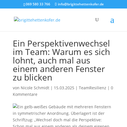
069 580 33 766
info@brigittehettenkofer.de
Ein Perspektivenwechsel
im Team: Warum es sich
lohnt, auch mal aus
einem anderen Fenster
zu blicken
von
Nicole Schmidt
|
15.03.2025
|
TeamResilienz
|
0
Kommentare