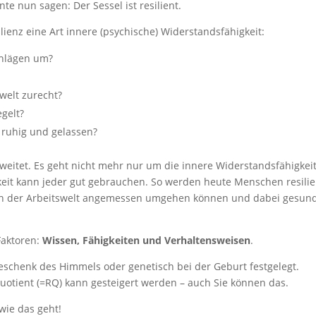
te nun sagen: Der Sessel ist resilient.
enz eine Art innere (psychische) Widerstandsfähigkeit:
chlägen um?
welt zurecht?
egelt?
 ruhig und gelassen?
eitet. Es geht nicht mehr nur um die innere Widerstandsfähigkeit
eit kann jeder gut gebrauchen. So werden heute Menschen resilie
en der Arbeitswelt angemessen umgehen können und dabei gesun
Faktoren:
Wissen, Fähigkeiten und Verhaltensweisen
.
n Geschenk des Himmels oder genetisch bei der Geburt festgelegt.
zquotient (=RQ) kann gesteigert werden – auch Sie können das.
wie das geht!