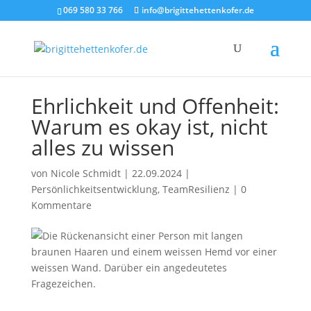
069 580 33 766
info@brigittehettenkofer.de
Ehrlichkeit und Offenheit:
Warum es okay ist, nicht
alles zu wissen
von
Nicole Schmidt
|
22.09.2024
|
Persönlichkeitsentwicklung
,
TeamResilienz
|
0
Kommentare