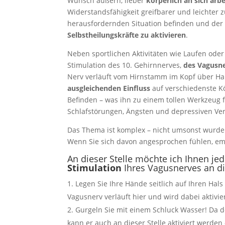
Wunsch äußern, lieber
körperlich an sich arb
Widerstandsfähigkeit greifbarer und leichter z
herausfordernden Situation befinden und der e
Selbstheilungskräfte zu aktivieren
.
Neben sportlichen Aktivitäten wie Laufen oder
Stimulation des 10. Gehirnnerves,
des Vagusn
Nerv verläuft vom Hirnstamm im Kopf über H
ausgleichenden Einfluss
auf verschiedenste Kö
Befinden – was ihn zu einem tollen Werkzeug fü
Schlafstörungen, Ängsten und depressiven Ve
Das Thema ist komplex – nicht umsonst wurde
Wenn Sie sich davon angesprochen fühlen, emp
An dieser Stelle möchte ich Ihnen j
Stimulation
Ihres Vagusnerves an d
Legen Sie Ihre Hände seitlich auf Ihren Ha
Vagusnerv verläuft hier und wird dabei aktivier
Gurgeln Sie mit einem Schluck Wasser! Da d
kann er auch an dieser Stelle aktiviert werde