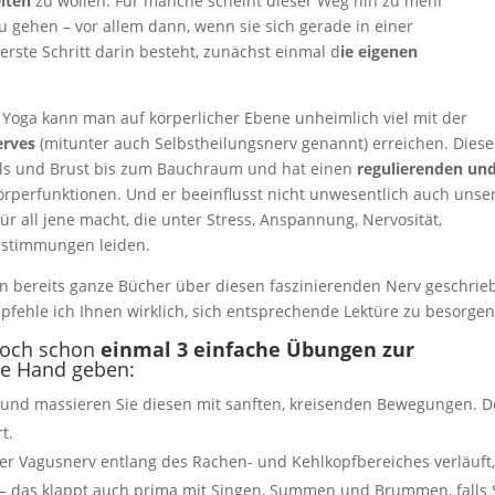
eiten
zu wollen. Für manche scheint dieser Weg hin zu mehr
u gehen – vor allem dann, wenn sie sich gerade in einer
rste Schritt darin besteht, zunächst einmal d
ie eigenen
 Yoga kann man auf körperlicher Ebene unheimlich viel mit der
erves
(mitunter auch Selbstheilungsnerv genannt) erreichen. Diese
als und Brust bis zum Bauchraum und hat einen
regulierenden un
rperfunktionen. Und er beeinflusst nicht unwesentlich auch unse
r all jene macht, die unter Stress, Anspannung, Nervosität,
rstimmungen leiden.
n bereits ganze Bücher über diesen faszinierenden Nerv geschrie
fehle ich Ihnen wirklich, sich entsprechende Lektüre zu besorgen
edoch schon
einmal 3 einfache Übungen zur
ie Hand geben:
ls und massieren Sie diesen mit sanften, kreisenden Bewegungen. D
t.
er Vagusnerv entlang des Rachen- und Kehlkopfbereiches verläuft
n – das klappt auch prima mit Singen, Summen und Brummen, falls 