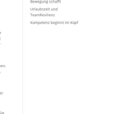
Bewegung schafft
Urlaubszeit und
TeamResilienz
Kompetenz beginnt im Kopf
r
d
r
ben.
.
er
,
Sie