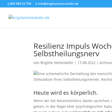
069 580 33 766
info@brigittehettenkofer.de
Resilienz Impuls Woche
Selbstheilungsnerv
von
Brigitte Hettenkofer
|
17.08.2022
|
Achtsa
Heute wird es körperlich.
Wenn wir bei Neuroresilienz davon sprechen, w
geben, in der Regel eher psychologischer Natu