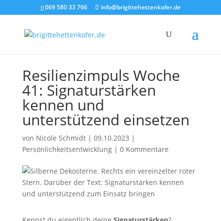
069 580 33 766
info@brigittehettenkofer.de
Resilienzimpuls Woche
41: Signaturstärken
kennen und
unterstützend einsetzen
von
Nicole Schmidt
|
09.10.2023
|
Persönlichkeitsentwicklung
|
0 Kommentare
Kennst du eigentlich deine
Signaturstärken
?