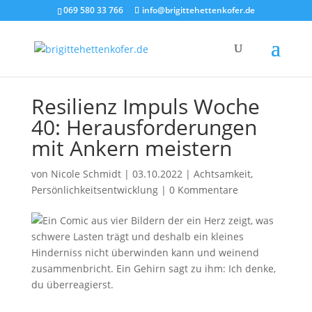
069 580 33 766
info@brigittehettenkofer.de
Resilienz Impuls Woche
40: Herausforderungen
mit Ankern meistern
von
Nicole Schmidt
|
03.10.2022
|
Achtsamkeit
,
Persönlichkeitsentwicklung
|
0 Kommentare