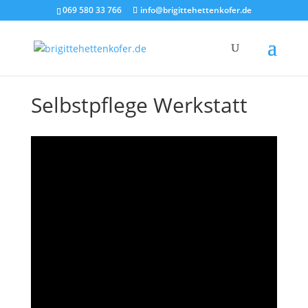
069 580 33 766
info@brigittehettenkofer.de
Selbstpflege Werkstatt