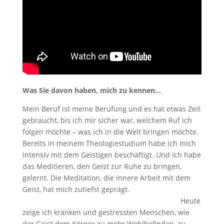
Was Sie davon haben, mich zu kennen…
Mein Beruf ist meine Berufung und es hat etwas Zeit
gebraucht, bis ich mir sicher war, welchem Ruf ich
folgen möchte – was ich in die Welt bringen möchte.
Bereits in meinem Theologiestudium habe ich mich
intensiv mit dem Geistigen beschäftigt. Und ich habe
das Meditieren, den Geist zur Ruhe zu bringen,
gelernt. Die Meditation, die innere Arbeit mit dem
Geist, hat mich zutiefst geprägt.
Heute
zeige ich kranken und gestressten Menschen, wie
der Geist dem Körper zu mehr Wohlbefinden, zu